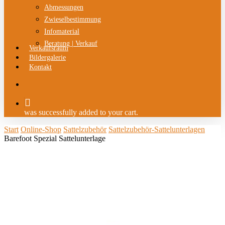
Abmessungen
Zwieselbestimmung
Infomaterial
Beratung | Verkauf
Verkaufsraum
Bildergalerie
Kontakt
search
was successfully added to your cart.
Start
Online-Shop
Sattelzubehör
Sattelzubehör-Sattelunterlagen
Barefoot Spezial Sattelunterlage