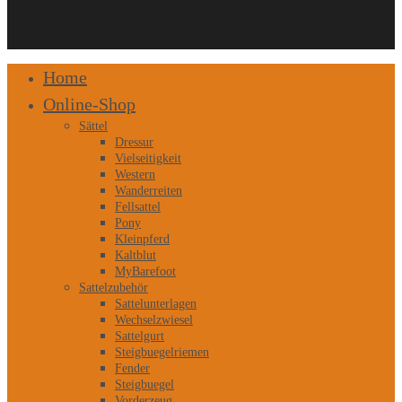
Close
Home
Menu
Online-Shop
Sättel
Dressur
Vielseitigkeit
Western
Wanderreiten
Fellsattel
Pony
Kleinpferd
Kaltblut
MyBarefoot
Sattelzubehör
Sattelunterlagen
Wechselzwiesel
Sattelgurt
Steigbuegelriemen
Fender
Steigbuegel
Vorderzeug