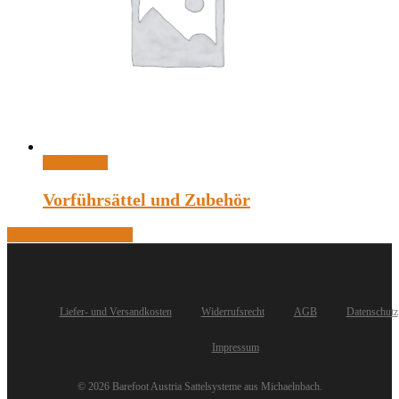
Weiterlesen
Vorführsättel und Zubehör
Share
Share
Share
Pin
Liefer- und Versandkosten
Widerrufsrecht
AGB
Datenschutz
Impressum
© 2026 Barefoot Austria Sattelsysteme aus Michaelnbach.