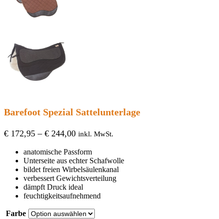
Barefoot Spezial Sattelunterlage
Preisspanne:
€
172,95
–
€
244,00
inkl. MwSt.
€ 172,95
anatomische Passform
bis
Unterseite aus echter Schafwolle
€ 244,00
bildet freien Wirbelsäulenkanal
verbessert Gewichtsverteilung
dämpft Druck ideal
feuchtigkeitsaufnehmend
Farbe