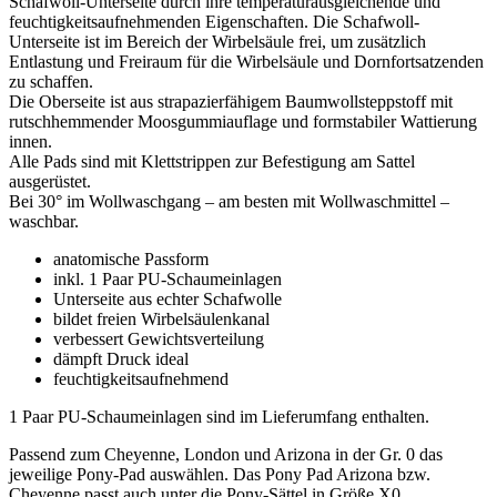
Schafwoll-Unterseite durch ihre temperaturausgleichende und
feuchtigkeitsaufnehmenden Eigenschaften. Die Schafwoll-
Unterseite ist im Bereich der Wirbelsäule frei, um zusätzlich
Entlastung und Freiraum für die Wirbelsäule und Dornfortsatzenden
zu schaffen.
Die Oberseite ist aus strapazierfähigem Baumwollsteppstoff mit
rutschhemmender Moosgummiauflage und formstabiler Wattierung
innen.
Alle Pads sind mit Klettstrippen zur Befestigung am Sattel
ausgerüstet.
Bei 30° im Wollwaschgang – am besten mit Wollwaschmittel –
waschbar.
anatomische Passform
inkl. 1 Paar PU-Schaumeinlagen
Unterseite aus echter Schafwolle
bildet freien Wirbelsäulenkanal
verbessert Gewichtsverteilung
dämpft Druck ideal
feuchtigkeitsaufnehmend
1 Paar PU-Schaumeinlagen sind im Lieferumfang enthalten.
Passend zum Cheyenne, London und Arizona in der Gr. 0 das
jeweilige Pony-Pad auswählen. Das Pony Pad Arizona bzw.
Cheyenne passt auch unter die Pony-Sättel in Größe X0.