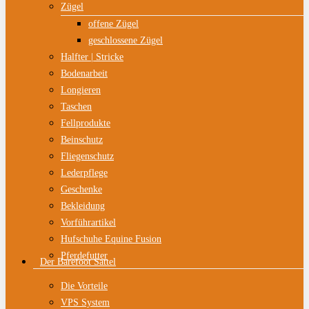
Zügel
offene Zügel
geschlossene Zügel
Halfter | Stricke
Bodenarbeit
Longieren
Taschen
Fellprodukte
Beinschutz
Fliegenschutz
Lederpflege
Geschenke
Bekleidung
Vorführartikel
Hufschuhe Equine Fusion
Pferdefutter
Der Barefoot Sattel
Die Vorteile
VPS System