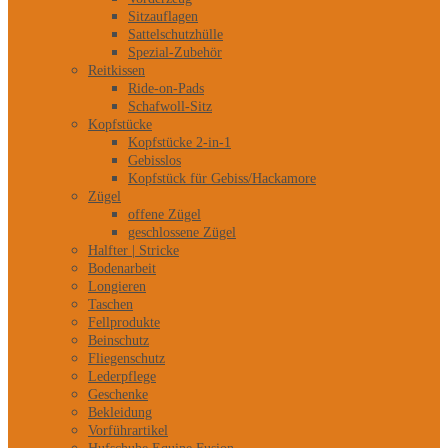
Sitzauflagen
Sattelschutzhülle
Spezial-Zubehör
Reitkissen
Ride-on-Pads
Schafwoll-Sitz
Kopfstücke
Kopfstücke 2-in-1
Gebisslos
Kopfstück für Gebiss/Hackamore
Zügel
offene Zügel
geschlossene Zügel
Halfter | Stricke
Bodenarbeit
Longieren
Taschen
Fellprodukte
Beinschutz
Fliegenschutz
Lederpflege
Geschenke
Bekleidung
Vorführartikel