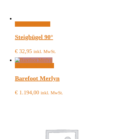
In den Warenkorb
Steigbügel 90°
€
32,95
inkl. MwSt.
Dieses
Ausführung wählen
Produkt
weist
Barefoot Merlyn
mehrere
Varianten
€
1.194,00
inkl. MwSt.
auf.
Die
Optionen
können
auf
der
Produktseite
gewählt
werden