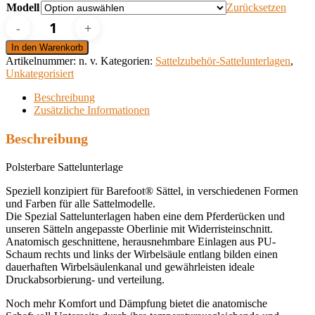
Modell
Zurücksetzen
Barefoot
Spezial
Sattelunterlage
In den Warenkorb
Menge
Artikelnummer:
n. v.
Kategorien:
Sattelzubehör-Sattelunterlagen
,
Unkategorisiert
Beschreibung
Zusätzliche Informationen
Beschreibung
Polsterbare Sattelunterlage
Speziell konzipiert für Barefoot® Sättel, in verschiedenen Formen
und Farben für alle Sattelmodelle.
Die Spezial Sattelunterlagen haben eine dem Pferderücken und
unseren Sätteln angepasste Oberlinie mit Widerristeinschnitt.
Anatomisch geschnittene, herausnehmbare Einlagen aus PU-
Schaum rechts und links der Wirbelsäule entlang bilden einen
dauerhaften Wirbelsäulenkanal und gewährleisten ideale
Druckabsorbierung- und verteilung.
Noch mehr Komfort und Dämpfung bietet die anatomische