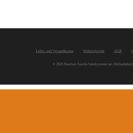
Liefer- und Versandkosten
Widerrufsrecht
AGB
© 2026 Barefoot Austria Sattelsysteme aus Michaelnbach