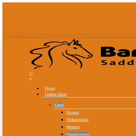
Skip
to
main
content
search
0
Menu
Home
Online-Shop
Sättel
Dressur
Vielseitigkeit
Western
Wanderreiten