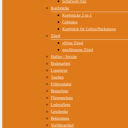
Schafwoll-Sitz
Kopfstücke
Kopfstücke 2-in-1
Gebisslos
Kopfstück für Gebiss/Hackamore
Zügel
offene Zügel
geschlossene Zügel
Halfter | Stricke
Bodenarbeit
Longieren
Taschen
Fellprodukte
Beinschutz
Fliegenschutz
Lederpflege
Geschenke
Bekleidung
Vorführartikel