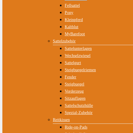
Fellsattel
Pony
Kleinpferd
Kaltblut
MyBarefoot
Sattelzubehör
Sattelunterlagen
Wechselzwiesel
Hit enter to search or ESC to close
Sattelgurt
Steigbuegelriemen
Fender
Steigbuegel
Vorderzeug
Sitzauflagen
Sattelschutzhülle
Spezial-Zubehör
Reitkissen
Ride-on-Pads