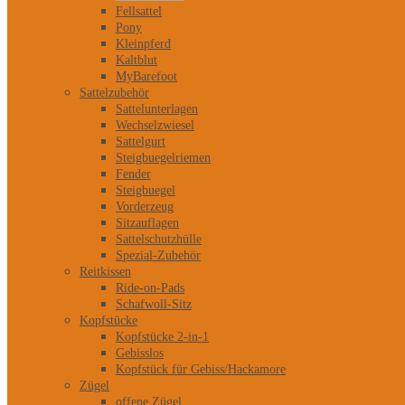
Fellsattel
Pony
Kleinpferd
Kaltblut
MyBarefoot
Sattelzubehör
Sattelunterlagen
Wechselzwiesel
Sattelgurt
Steigbuegelriemen
Fender
Steigbuegel
Vorderzeug
Sitzauflagen
Sattelschutzhülle
Spezial-Zubehör
Reitkissen
Ride-on-Pads
Schafwoll-Sitz
Kopfstücke
Kopfstücke 2-in-1
Gebisslos
Kopfstück für Gebiss/Hackamore
Zügel
offene Zügel