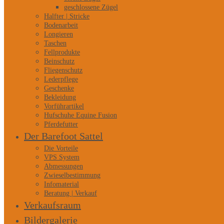
geschlossene Zügel
Halfter | Stricke
Bodenarbeit
Longieren
Taschen
Fellprodukte
Beinschutz
Fliegenschutz
Lederpflege
Geschenke
Bekleidung
Vorführartikel
Hufschuhe Equine Fusion
Pferdefutter
Der Barefoot Sattel
Die Vorteile
VPS System
Abmessungen
Zwieselbestimmung
Infomaterial
Beratung | Verkauf
Verkaufsraum
Bildergalerie