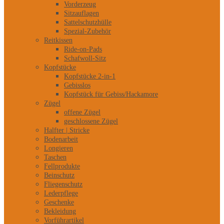
Vorderzeug
Sitzauflagen
Sattelschutzhülle
Spezial-Zubehör
Reitkissen
Ride-on-Pads
Schafwoll-Sitz
Kopfstücke
Kopfstücke 2-in-1
Gebisslos
Kopfstück für Gebiss/Hackamore
Zügel
offene Zügel
geschlossene Zügel
Halfter | Stricke
Bodenarbeit
Longieren
Taschen
Fellprodukte
Beinschutz
Fliegenschutz
Lederpflege
Geschenke
Bekleidung
Vorführartikel