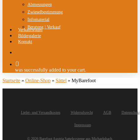
Abmessungen
Zwieselbestimmung
Infomaterial
Beratung | Verkauf
Verkaufsraum
Bildergalerie
Kontakt
search
was successfully added to your cart.
Startseite
»
Online-Shop
»
Sättel
»
MyBarefoot
Liefer- und Versandkosten
Widerrufsrecht
AGB
Datenschutz
Impressum
© 2026 Barefoot Austria Sattelsysteme aus Michaelnbach.