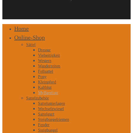
Close
Home
Menu
Online-Shop
Sättel
Dressur
Vielseitigkeit
Western
Wanderreiten
Fellsattel
Pony
Kleinpferd
Kaltblut
MyBarefoot
Sattelzubehör
Sattelunterlagen
Wechselzwiesel
Sattelgurt
Steigbuegelriemen
Fender
Steigbuegel