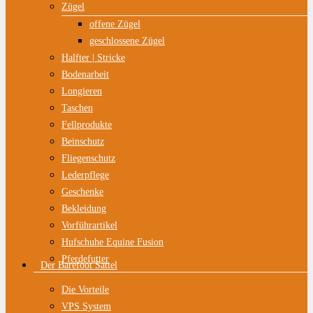
Zügel
offene Zügel
geschlossene Zügel
Halfter | Stricke
Bodenarbeit
Longieren
Taschen
Fellprodukte
Beinschutz
Fliegenschutz
Lederpflege
Geschenke
Bekleidung
Vorführartikel
Hufschuhe Equine Fusion
Pferdefutter
Der Barefoot Sattel
Die Vorteile
VPS System